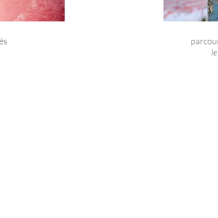
tés
parcou
le