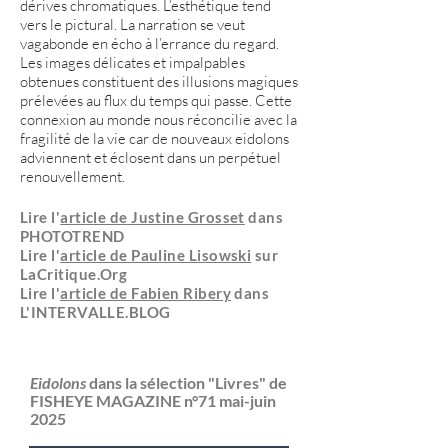
dérives chromatiques. L’esthétique tend
vers le pictural. La narration se veut
vagabonde en écho à l’errance du regard.
Les images délicates et impalpables
obtenues constituent des illusions magiques
prélevées au flux du temps qui passe. Cette
connexion au monde nous réconcilie avec la
fragilité de la vie car de nouveaux eidolons
adviennent et éclosent dans un perpétuel
renouvellement.
Lire l'
article de Justine Grosset
dans
PHOTOTREND
Lire l'
article de Pauline Lisowski
sur
LaCritique.Org
Lire l'
article de Fabien Ribery
dans
L'INTERVALLE.BLOG
Eidolons
dans la sélection "Livres" de
FISHEYE MAGAZINE n°71 mai-juin
2025